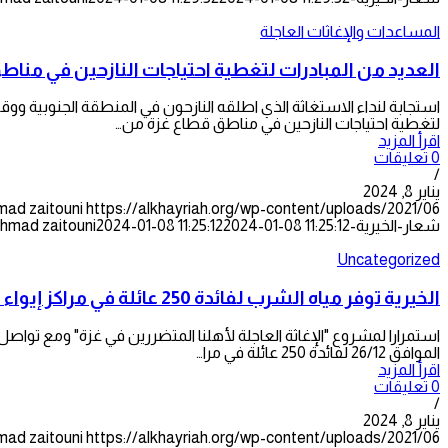
المساعدات والإغاثات العاجلة
العديد من المبادرات لتغطية احتياجات النازحين في منا
استجابة لنداء الاستغاثة الذي اطلقه النازحون في المنطقة الجنوبية ووق
لتغطية احتياجات النازحين في مناطق قطاع غزة من…
اقرأ المزيد
0 تعليقات
/
يناير 8, 2024
mad zaitouni
شعار-الخيرية-300x128.png
2024-01-08 11:25:12
2024-01-08 11:25:12
hmad zaitouni
Uncategorized
الخيرية توفر مياه الشرب لفائدة 250 عائلة في مراكز إيواء النازحين في المنطقة الوسطى
استمرارا لمشروع "الإغاثة العاجلة لأهلنا المتضررين في غزة" ومع تواصل 
الموافق 26/12 لفائدة 250 عائلة في مرا…
اقرأ المزيد
0 تعليقات
/
يناير 8, 2024
mad zaitouni