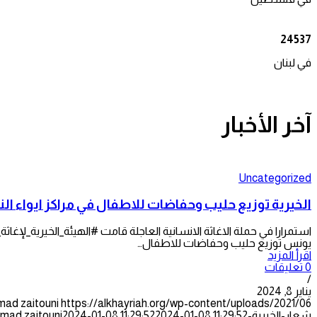
24537
في لبنان
آخر الأخبار
Uncategorized
الخيرية توزيع حليب وحفاضات للاطفال في مراكز ايواء ال
يونس توزيع حليب وحفاضات للاطفال…
اقرأ المزيد
0 تعليقات
/
يناير 8, 2024
mad zaitouni
شعار-الخيرية-300x128.png
2024-01-08 11:29:52
2024-01-08 11:29:52
mad zaitouni