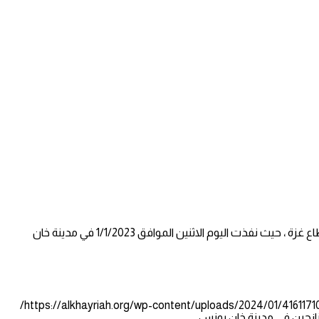
استمرارا في حملة الاغاثة الانسانية العاجلة قامت #الهيئة_الخيرية_لإغاثة_الشعب_الفلسطيني بتوسيع العمل الانساني ليشمل كافة مناطق قطاع غزة ، حيث نفذت اليوم الاثنين الموافق 1/1/2023 في مدينة خان
https://alkhayriah.org/wp-content/uploads/2021/06/
https://alkhayriah.org/wp-content/uploads/2024/01/4161
لنازحين في مدينة خان يونس