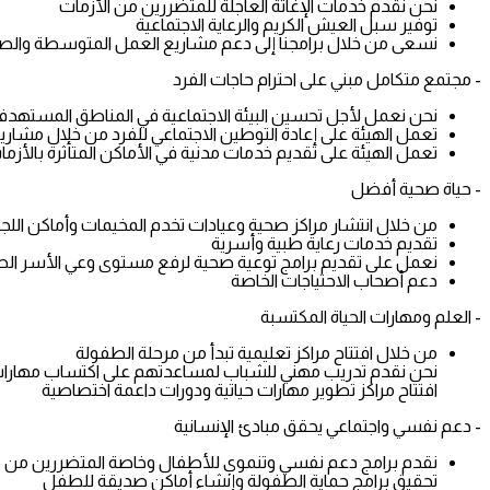
نحن نقدم خدمات الإغاثة العاجلة للمتضررين من الأزمات
توفير سبل العيش الكريم والرعاية الاجتماعية
نسعى من خلال برامجنا إلى دعم مشاريع العمل المتوسطة والصغ
- مجتمع متكامل مبني على احترام حاجات الفرد
نحن نعمل لأجل تحسين البيئة الاجتماعية في المناطق المستهدف
تعمل الهيئة على إعادة التوطين الاجتماعي للفرد من خلال مشاريع 
تعمل الهيئة على تقديم خدمات مدنية في الأماكن المتأثرة بالأز
- حياة صحية أفضل
من خلال انتشار مراكز صحية وعيادات تخدم المخيمات وأماكن اللج
تقديم خدمات رعاية طبية وأسرية
نعمل على تقديم برامج توعية صحية لرفع مستوى وعي الأسر ال
دعم أصحاب الاحتياجات الخاصة
- العلم ومهارات الحياة المكتسبة
من خلال افتتاح مراكز تعليمية تبدأ من مرحلة الطفولة
نحن نقدم تدريب مهني للشباب لمساعدتهم على اكتساب مهارا
افتتاح مراكز تطوير مهارات حياتية ودورات داعمة اختصاصية
- دعم نفسي واجتماعي يحقق مبادئ الإنسانية
نقدم برامج دعم نفسي وتنموي للأطفال وخاصة المتضررين من جر
تحقيق برامج حماية الطفولة وإنشاء أماكن صديقة للطفل