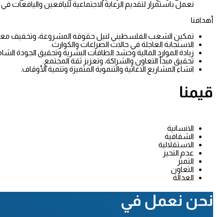
نعمل باستمرار لتقديم الرعاية الاجتماعية لليافعين واليافعات ف
أهدافنا
تمكين الشعب الفلسطيني لنيل حقوقه المشروعة، وتخفيف معانات
الاستجابة العاجلة في حالات الصراعات والكوارث.
زيادة الموارد المالية وحشد الطاقات البشرية وتحقيق الجودة الشام
تحقيق مبدأ التعاون والشراكة، وتعزيز ثقة المجتمع.
انشاء المشاريع الاغاثية والتنموية المتميزة وتنمية الأوقاف.
قيمنا
الانسانية
الشفافية
الاستقلالية
عدم التحيز
التميز
التعاون
العدالة
نحن نعمل في