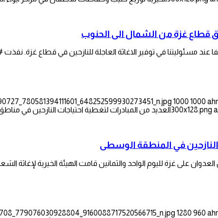
طق قطاع غزة من الشمال الى الحنوب
فا عند مسئوليتنا في توفير الاغاثة العاجلة للنازحين في قطاع غزة. نفذت
790727_780581394111601_648252599930273451_n.jpg
1000
1000
ah
a
العديد من المبادرات لتغطية احتياجات النازحين في مناط
العدوان على غزة لليوم الواحد والثمانين قامت الهيئة الخيرية لإغاثة الش
133708_779076030928804_9160088717520566715_n.jpg
1280
960
ah