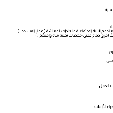
يرة.
ة
تدعم البنية الاجتماعية والعادات المعاشة (إعمار المساجد …)
مات (فرق دفاع مدني-محطات تحلية مياه وإصحاح …)
وء
صحي
ت العمل
اء الأزمات