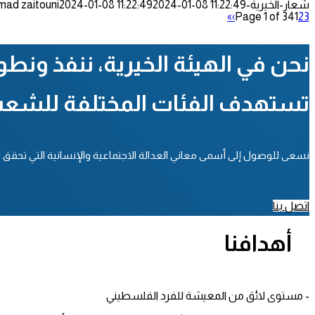
شعار-الخيرية-300x128.png
2024-01-08 11:22:49
2024-01-08 11:22:49
mad zaitouni
»
›
Page 1 of 34
1
2
3
نحن في الهيئة الخيرية، ننفذ ونط
تستهدف الفئات المختلفة للشع
نسعى للوصول إلى أسمى معاني العدالة الاجتماعية والإنسانية التي تحقق الحيا
اتصل بنا
أهدافنا
- مستوى لائق من المعيشة للفرد الفلسطيني