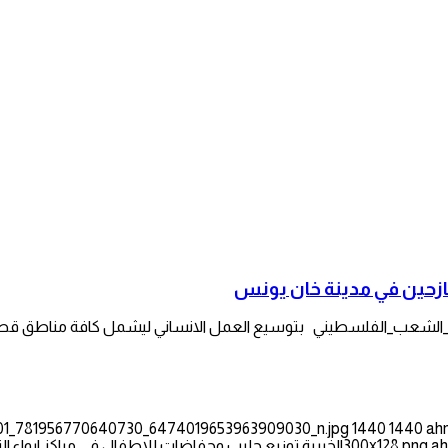
نازحين في مدينة خان يونس
17101_781956770640730_6474019653963909030_n.jpg
1440
1440
ah
ah
الخيرية توزيع حليب وحفاضات للاطفال في مراكز ايواء ا