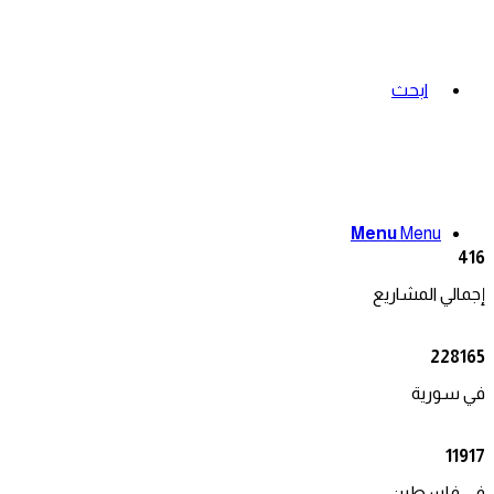
ابحث
Menu
Menu
416
إجمالي المشاريع
228165
في سورية
11917
في فلسطين