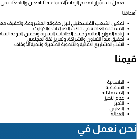
نعمل باستمرار لتقديم الرعاية الاجتماعية لليافعين واليافعات ف
أهدافنا
تمكين الشعب الفلسطيني لنيل حقوقه المشروعة، وتخفيف معانات
الاستجابة العاجلة في حالات الصراعات والكوارث.
زيادة الموارد المالية وحشد الطاقات البشرية وتحقيق الجودة الشام
تحقيق مبدأ التعاون والشراكة، وتعزيز ثقة المجتمع.
انشاء المشاريع الاغاثية والتنموية المتميزة وتنمية الأوقاف.
قيمنا
الانسانية
الشفافية
الاستقلالية
عدم التحيز
التميز
التعاون
العدالة
نحن نعمل في