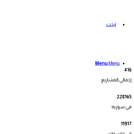
ابحث
Menu
Menu
416
إجمالي المشاريع
228165
في سورية
11917
في فلسطين