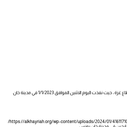
استمرارا في حملة الاغاثة الانسانية العاجلة قامت #الهيئة_الخيرية_لإغاثة_الشعب_الفلسطيني بتوسيع العمل الانساني ليشمل كافة مناطق قطاع غزة ، حيث نفذت اليوم الاثنين الموافق 1/1/2023 في مدينة خان
https://alkhayriah.org/wp-content/uploads/2021/06/
https://alkhayriah.org/wp-content/uploads/2024/01/4161
لنازحين في مدينة خان يونس