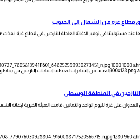
طق قطاع غزة من الشمال الى الحنوب
فا عند مسئوليتنا في توفير الاغاثة العاجلة للنازحين في قطاع غزة. نفذت
790727_780581394111601_648252599930273451_n.jpg
1000
1000
ah
a
العديد من المبادرات لتغطية احتياجات النازحين في مناط
العدوان على غزة لليوم الواحد والثمانين قامت الهيئة الخيرية لإغاثة الش
133708_779076030928804_9160088717520566715_n.jpg
1280
960
ah