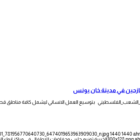
نازحين في مدينة خان يونس
17101_781956770640730_6474019653963909030_n.jpg
1440
1440
ah
ah
الخيرية توزيع حليب وحفاضات للاطفال في مراكز ايواء ا