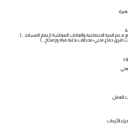
يرة.
ة
تدعم البنية الاجتماعية والعادات المعاشة (إعمار المساجد …)
مات (فرق دفاع مدني-محطات تحلية مياه وإصحاح …)
وء
صحي
ت العمل
اء الأزمات