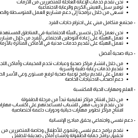
نحن نقدم خدمات الإغاثة العاجلة للمتضررين من الأزمات
توفير سبل العيش الكريم والرعاية الاجتماعية
نسعى من خلال برامجنا إلى دعم مشاريع العمل المتوسطة والصغ
- مجتمع متكامل مبني على احترام حاجات الفرد
نحن نعمل لأجل تحسين البيئة الاجتماعية في المناطق المستهدف
تعمل الهيئة على إعادة التوطين الاجتماعي للفرد من خلال مشاريع 
تعمل الهيئة على تقديم خدمات مدنية في الأماكن المتأثرة بالأز
- حياة صحية أفضل
من خلال انتشار مراكز صحية وعيادات تخدم المخيمات وأماكن اللج
تقديم خدمات رعاية طبية وأسرية
نعمل على تقديم برامج توعية صحية لرفع مستوى وعي الأسر ال
دعم أصحاب الاحتياجات الخاصة
- العلم ومهارات الحياة المكتسبة
من خلال افتتاح مراكز تعليمية تبدأ من مرحلة الطفولة
نحن نقدم تدريب مهني للشباب لمساعدتهم على اكتساب مهارا
افتتاح مراكز تطوير مهارات حياتية ودورات داعمة اختصاصية
- دعم نفسي واجتماعي يحقق مبادئ الإنسانية
نقدم برامج دعم نفسي وتنموي للأطفال وخاصة المتضررين من جر
تحقيق برامج حماية الطفولة وإنشاء أماكن صديقة للطفل