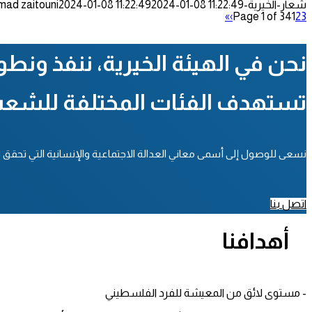
شعار-الخيرية-300x128.png
2024-01-08 11:22:49
2024-01-08 11:22:49
mad zaitouni
»
›
Page 1 of 34
1
2
3
نحن في الهيئة الخيرية، ننفذ ونط
تستهدف الفئات المختلفة للشع
نسعى للوصول إلى أسمى معاني العدالة الاجتماعية والإنسانية التي تحقق الحيا
اتصل بنا
أهدافنا
- مستوى لائق من المعيشة للفرد الفلسطيني