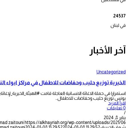
24537
في لبنان
آخر الأخبار
Uncategorized
الخيرية توزيع حليب وحفاضات للاطفال في مراكز ايواء ال
يونس توزيع حليب وحفاضات للاطفال…
اقرأ المزيد
0 تعليقات
/
يناير 8, 2024
mad zaitouni
شعار-الخيرية-300x128.png
2024-01-08 11:29:52
2024-01-08 11:29:52
mad zaitouni