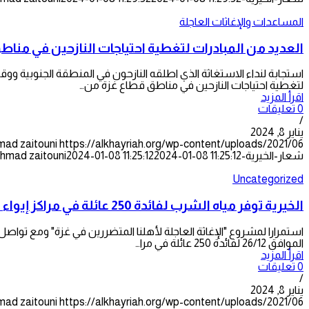
المساعدات والإغاثات العاجلة
العديد من المبادرات لتغطية احتياجات النازحين في منا
استجابة لنداء الاستغاثة الذي اطلقه النازحون في المنطقة الجنوبية ووق
لتغطية احتياجات النازحين في مناطق قطاع غزة من…
اقرأ المزيد
0 تعليقات
/
يناير 8, 2024
mad zaitouni
شعار-الخيرية-300x128.png
2024-01-08 11:25:12
2024-01-08 11:25:12
hmad zaitouni
Uncategorized
الخيرية توفر مياه الشرب لفائدة 250 عائلة في مراكز إيواء النازحين في المنطقة الوسطى
استمرارا لمشروع "الإغاثة العاجلة لأهلنا المتضررين في غزة" ومع تواصل 
الموافق 26/12 لفائدة 250 عائلة في مرا…
اقرأ المزيد
0 تعليقات
/
يناير 8, 2024
mad zaitouni